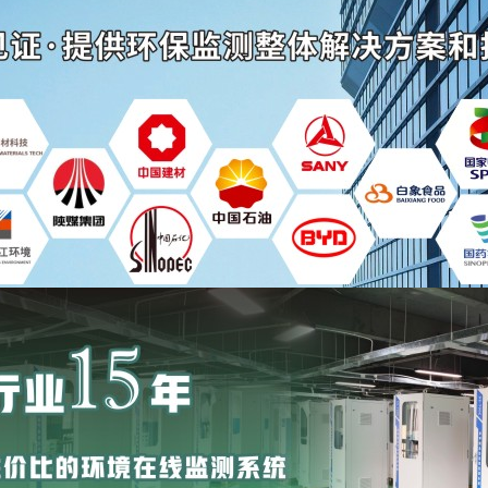
您当前所在的位置：
首页
>>
产品展示
SS-600D 烟气排放连续监测
系统概述
监测参数
技术
S-600D型烟气排放在线监测系统是按照国家环保部发布
要求及检测方法》中各项技术标准，并结合我公司多年在工业流