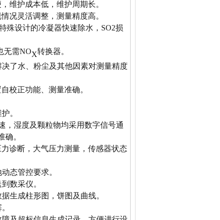
便，维护成本低，维护周期长。
视情况灵活调整，测量精度高。
样，特殊设计的冷凝器快速除水，SO2损
也无需
NO
转换器。
X
解决了水、粉尘及其他因素对测量精度
置自校正功能、测量准确。
维护。
湿度及颗粒物均采用数字信号通
准确。
压力诊断，大气压力测量，传感器状态
地动态管控要求。
送到数采仪。
数据生成柱形图，饼图及曲线。
塞。
及超标信息生成记录，方便进行设