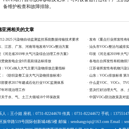
备维护检查和故障排除。
德亚洲相关的文章
 212-2025 污染物自动监测监控系统数据传输技术要求
·
发布《重点行业挥发性有
东、江苏、广东、河南等地发布VOCs整治方案
·
汕头市VOCs整治与减排实施
发《河北省2019年大气污染综合治理工作方案》
·
印发《河北省2019年大
圾焚烧发电企业9月底前须达标排放
·
各地出台挥发性有机物排
徽：VOCs纳入大气主要污染物排放总量指标
·
江苏省挥发性有机物污染
江：《纺织染整工业大气污染物排放标准》
·
山东：VOCs排放标准 第
保部要求2017年建成石化行业VOC监测体系
·
什么是VOC、VOCs、TV
17年环境治理工作
·
坚决打好治理大气、水、
家关于水、气、土三大领域18个环保政策
·
中国VOCs防治政策及对
系人：王小姐
座机：0731-82244670
传真：0731-82244672
手机：13755147
振华路519号国际创新城4栋5楼
邮编：senshangyiqi@163.com
Email：sen