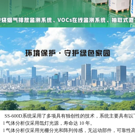
富经验精心打造而成。应用于烟气中气态污染物（SO2、N
粒物的在线监测，并通过数据采集处理系统生成图谱、环保报表
按工业型标准设计。
用范围
用于电厂，冶炼厂，水泥厂，各种工业窑炉、锅炉等烟气超洁净排放监测。
产品已获得国家计量器具型式批
本产品准证书和环境保护产品认证证书：
SS-600D系统采用了多项具有独创性的技术，系统主要具有
l
气体分析仪采用氙灯光源，寿命达
10
年。
l
气体分析仪采用光栅分光和阵列传感，无运动部件，可靠性