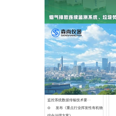
丰
颗
联系韦德亚洲
统
电话：0731-82244670
适
适
传真：0731-82244672
手机：13755147001
邮箱：senshangyiqi@163.com
本
地址：
长沙市雨花区振华路519号
国际创新城4栋5楼
新闻中心
⊙
HJ 212-2025 污染物自动监测
监控系统数据传输技术要···
⊙
发布《重点行业挥发性有机物
综合治理方案》