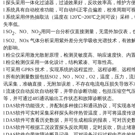
l
探头采用一体化过滤器，过滤效果好，反吹效率高，维护方
l
系统具有自动校准功能，可自动纠正零点偏差，校准周期可
l
系统采用伴热抽取法（温度在
120℃~200℃之间可设）采
失率低。
l
SO
、
NO、NO
用同一台分析仪直接测量，无需外加仪表，
2
2
l
SO2
、
NO
x
气体分析采用紫外差分光学吸收光谱技术，有效
的影响。
l
粉尘仪采用激光散射原理，检测灵敏度高、响应速度快、内
l
粉尘检测仪采用一体化设计，结构紧凑、可靠性高。
l
可采用
GPRS 技术，实现系统的远程监控、远程诊断、远程
l
所有的测量数据包括
SO2，NO，NO2，O2，温度，压力，流速，
讯采集，准确直接，无附加误差，不存在电流电压损失导致不
l
流速仪自动反吹自动校零，并带自诊断功能，包括压缩空气
等，并可通过
485通讯输出工作状态和故障诊断状态。
l
DAS软件功能强大，并配制多种接口和通讯协议，可实现各
l
DAS软件可实时采集采样探头和伴热管温度，并可将温度传
l
DAS软件可查看历史数据，并可生成相应的报表，可对历史
l
DAS软件可根据工况设置探头反吹周期，定时反吹，防止堵
l
DAS软件自带故障诊断及记录，可对设备运行过程中产生的故障