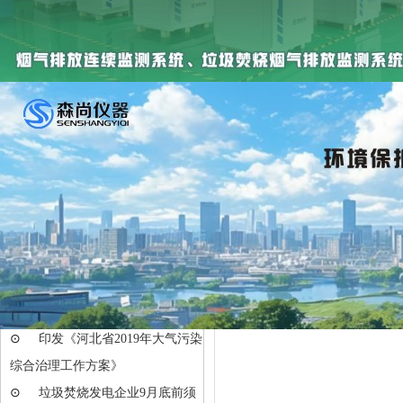
各市环保局、质
新闻中心
⊙
HJ 212-2025 污染物自动监测
《挥发性有机
监控系统数据传输技术要···
过审查，现发
⊙
发布《重点行业挥发性有机物
2017年9月
综合治理方案》
⊙
山东、江苏、广东、河南等地
发布VOCs整治方案
DB37/280
⊙
汕头市VOCs整治与减排实施
具制造业
方案（2019-2020年）
⊙
印发《河北省2019年大气污染
综合治理工作方案》
⊙
印发《河北省2019年大气污染
综合治理工作方案》
⊙
垃圾焚烧发电企业9月底前须