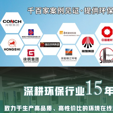
您当前所在的位置：
首页
>>
新闻中
新闻中心
时
公司新闻
山东省地方标
行业新闻
具制造业》已经
作了具体规定
联系韦德亚洲
电话：0731-82244670
关于批准发布
传真：0731-82244672
手机：13755147001
邮箱：senshangyiqi@163.com
地址：
长沙市雨花区振华路519号
国际创新城4栋5楼