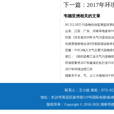
下一篇：
2017年
韦德亚洲相关的文章
·
HJ 212-2025 污染物自动监测监
·
山东、江苏、广东、河南等地发布VO
·
印发《河北省2019年大气污染综合
·
垃圾焚烧发电企业9月底前须达标排
·
安徽：VOCs纳入大气主要污染物排
·
浙江：《纺织染整工业大气污染物排
·
环保部要求2017年建成石化行业VO
·
2017年环境治理工作
·
国家关于水、气、土三大领域18个
联系人：王小姐
座机：0731-822
地址：长沙市雨花区振华路519号国际创新城4
版权所有：Copyright © 2018-2026 湖南韦德