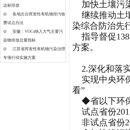
加快土壤污染
达标排放
继续推动土壤
⊙
各地出台挥发性有机物排污收
费试点办法
染综合防治先
⊙
安徽：VOCs纳入大气主要污
指导督促13
染物排放总量指标
方案。
⊙
江苏省挥发性有机物污染治理
专项行动实施方案
2.深化和落
实现中央环保
看”
◆省以下环保
试点省份201
非试点省份20