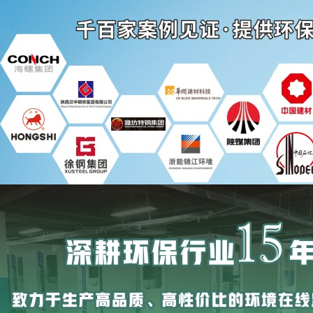
您当前所在的位置：
首页
>>
新闻中
新闻中心
时
公司新闻
2017年，
行业新闻
治法》为依据
好大气、水、
联系韦德亚洲
电话：0731-82244670
1.坚决治理
传真：0731-82244672
◆持续推进大
手机：13755147001
造
邮箱：senshangyiqi@163.com
发布：城市大
地址：
长沙市雨花区振华路519号
国际创新城4栋5楼
实施：机动车