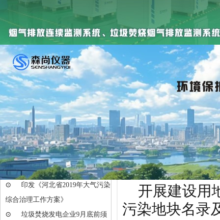
三阶段排放标
新闻中心
加强：重污染
⊙
HJ 212-2025 污染物自动监测
◆深入推进水
监控系统数据传输技术要···
发布实施重点
⊙
发布《重点行业挥发性有机物
逐月分析水环境
综合治理方案》
组织排查化工
⊙
山东、江苏、广东、河南等地
发布VOCs整治方案
各地工业集聚
⊙
汕头市VOCs整治与减排实施
处理设施
方案（2019-2020年）
全面实施《
⊙
印发《河北省2019年大气污染
◆全面启动土
综合治理工作方案》
⊙
印发《河北省2019年大气污染
开展建设用地
综合治理工作方案》
污染地块名录
⊙
垃圾焚烧发电企业9月底前须